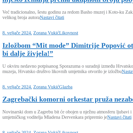
Već tradicionalno, šestu godinu za redom Basho muzej i Koto-ku Zakla
velikog broja autora
Nastavi čitati
8. veljače 2024.
Zorana Vukić
Likovnost
Izložbom “Mit mode” Dimitrije Popović otk
bi dalje živjela!”
U okviru nedavno potpisanog Sporazuma o suradnji između Hrvatskog 
muzeja, Hrvatsko društvo likovnih umjetnika otvorilo je izložbu
Nastav
8. veljače 2024.
Zorana Vukić
Glazba
Zagrebački komorni orkestar pruža nezabo
Novinarski dom u Zagrebu bit će obojen u nježnu atmosferu ljubavi i
umjetničkog voditelja Mladena Dervenkara pripremio je
Nastavi čitati
8. veljače 2024.
Zorana Vukić
Likovnost