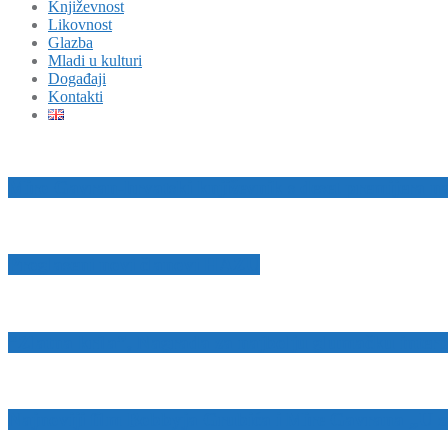
Književnost
Likovnost
Glazba
Mladi u kulturi
Događaji
Kontakti
Miro Gavran-hrvatski književnik s deset premijera na 
Proglašeni novi članovi HAZU
“Zlatna krila”, Nagrada za najbolju glumačku interp
Najnoviji film Bobbyja Grubića i Mire Gavrana „U za