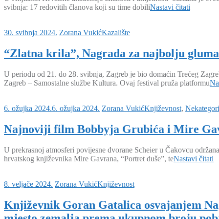
svibnja: 17 redovitih članova koji su time dobili
Nastavi čitati
30. svibnja 2024.
Zorana Vukić
Kazalište
“Zlatna krila”, Nagrada za najbolju glum
U periodu od 21. do 28. svibnja, Zagreb je bio domaćin Trećeg Zag
Zagreb – Samostalne službe Kultura. Ovaj festival pruža platformu
Nas
6. ožujka 2024.
6. ožujka 2024.
Zorana Vukić
Književnost
,
Nekategori
Najnoviji film Bobbyja Grubića i Mire Gav
U prekrasnoj atmosferi povijesne dvorane Scheier u Čakovcu održana j
hrvatskog književnika Mire Gavrana, “Portret duše”, te
Nastavi čitati
8. veljače 2024.
Zorana Vukić
Književnost
Književnik Goran Gatalica osvajanjem Nag
mjesto zemalja prema ukupnom broju pob