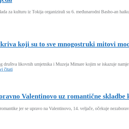
da za kulturu iz Tokija organizirali su 6. međunarodni Basho-an haiku n
riva koji su to sve mnogostruki mitovi mod
društva likovnih umjetnika i Muzeja Mimare kojim se iskazuje namjera
i čitati
ravno Valentinovo uz romantične skladbe k
 romantike jer se upravo na Valentinovo, 14. veljače, očekuje nezabora