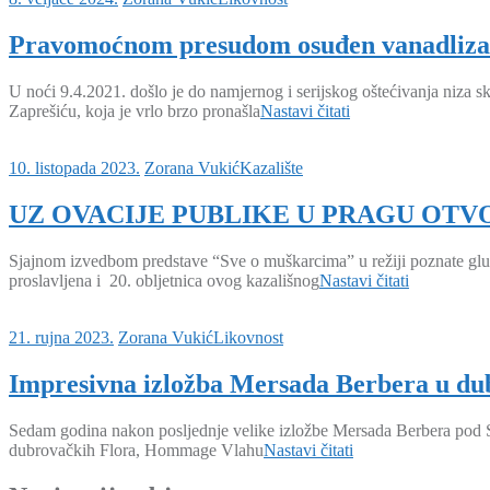
Pravomoćnom presudom osuđen vanadliza
U noći 9.4.2021. došlo je do namjernog i serijskog oštećivanja niza 
Zaprešiću, koja je vrlo brzo pronašla
Nastavi čitati
10. listopada 2023.
Zorana Vukić
Kazalište
UZ OVACIJE PUBLIKE U PRAGU OTV
Sjajnom izvedbom predstave “Sve o muškarcima” u režiji poznate glumi
proslavljena i 20. obljetnica ovog kazališnog
Nastavi čitati
21. rujna 2023.
Zorana Vukić
Likovnost
Impresivna izložba Mersada Berbera u du
Sedam godina nakon posljednje velike izložbe Mersada Berbera pod Srđem
dubrovačkih Flora, Hommage Vlahu
Nastavi čitati