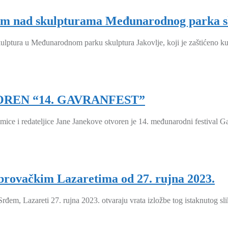
m nad skulpturama Međunarodnog parka sk
skulptura u Međunarodnom parku skulptura Jakovlje, koji je zaštićeno k
OREN “14. GAVRANFEST”
ce i redateljice Jane Janekove otvoren je 14. međunarodni festival Ga
brovačkim Lazaretima od 27. rujna 2023.
, Lazareti 27. rujna 2023. otvaraju vrata izložbe tog istaknutog slikara