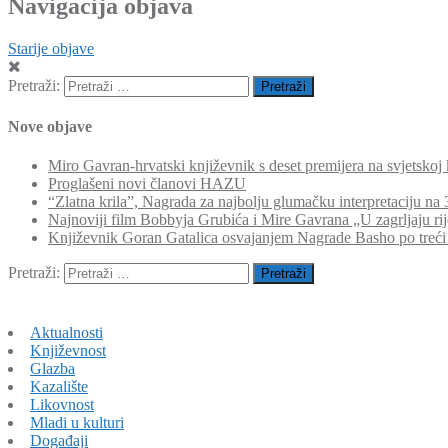
Navigacija objava
Starije objave
Pretraži:
Nove objave
Miro Gavran-hrvatski književnik s deset premijera na svjetskoj 
Proglašeni novi članovi HAZU
“Zlatna krila”, Nagrada za najbolju glumačku interpretaciju n
Najnoviji film Bobbyja Grubića i Mire Gavrana „U zagrljaju ri
Književnik Goran Gatalica osvajanjem Nagrade Basho po treći
Pretraži:
Aktualnosti
Književnost
Glazba
Kazalište
Likovnost
Mladi u kulturi
Događaji