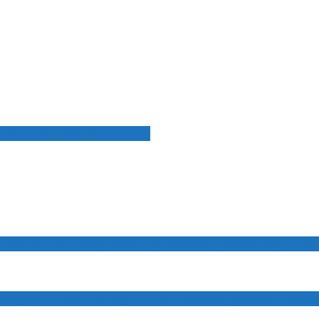
svjetskoj kazališnoj sceni
retaciju na 3. Zagrebačkom festivalu monodrame dodje
grljaju rijeke” snimljen u Međimurju, uskoro na svjet