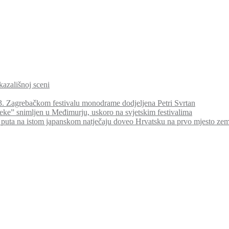
kazališnoj sceni
a 3. Zagrebačkom festivalu monodrame dodjeljena Petri Svrtan
jeke” snimljen u Međimurju, uskoro na svjetskim festivalima
 puta na istom japanskom natječaju doveo Hrvatsku na prvo mjesto ze