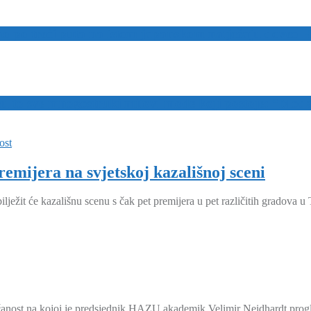
o po treći puta na istom japanskom natječaju doveo
u to sve mnogostruki mitovi mode koji postoje: “Moda 
ost
emijera na svjetskoj kazališnoj sceni
ežit će kazališnu scenu s čak pet premijera u pet različitih gradova u 
ečanost na kojoj je predsjednik HAZU akademik Velimir Neidhardt pro