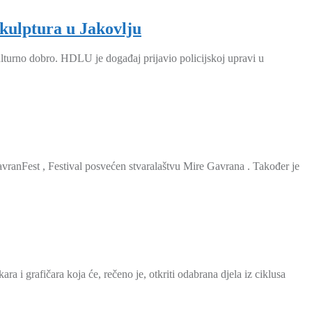
ulptura u Jakovlju
ulturno dobro. HDLU je događaj prijavio policijskoj upravi u
vranFest , Festival posvećen stvaralaštvu Mire Gavrana . Također je
 i grafičara koja će, rečeno je, otkriti odabrana djela iz ciklusa