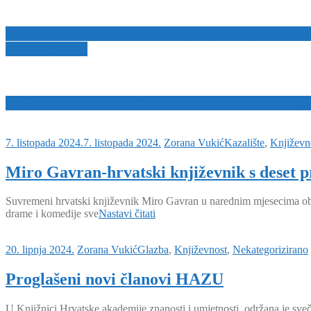
Književnik Goran Gatalica osvajanjem Nagrade Bash
broju pobjeda
Izložbom “Mit mode” Dimitrije Popović otkriva koji s
7. listopada 2024.
7. listopada 2024.
Zorana Vukić
Kazalište
,
Književn
Miro Gavran-hrvatski književnik s deset pr
Suvremeni hrvatski književnik Miro Gavran u narednim mjesecima obilj
drame i komedije sve
Nastavi čitati
20. lipnja 2024.
Zorana Vukić
Glazba
,
Književnost
,
Nekategorizirano
Proglašeni novi članovi HAZU
U Knjižnici Hrvatske akademije znanosti i umjetnosti održana je sv