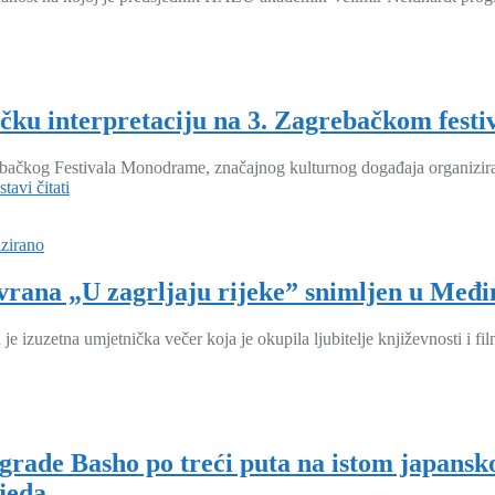
ačku interpretaciju na 3. Zagrebačkom fest
rebačkog Festivala Monodrame, značajnog kulturnog događaja organiz
tavi čitati
zirano
rana „U zagrljaju rijeke” snimljen u Međim
e izuzetna umjetnička večer koja je okupila ljubitelje književnosti i 
rade Basho po treći puta na istom japansk
jeda