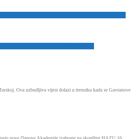
 Hrvatsku na prvo mjesto zemalja prema ukupnom
sama sebe ubija da bi dalje živjela!”
Turskoj. Ova uzbudljiva vijest dolazi u trenutku kada se Gavranove
glasio nove članove Akademije izabrane na skupštini HAZU 16.