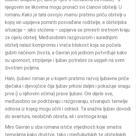
njegovim se likovima mogu pronaći svi članovi obitelji. U
romanu
Kako je tata osvojio mamu
pratimo priču obitelji u
kojoj sin uspijeva pomiriti posvađane roditelje, a obiteljska
situacija – iako složena – uspijeva se privesti sretnom kraju
za cijelu obitelj. Međusobnim razgovorom i suradnjom
obitelj nalazi kompromis i vraća bliskost koja se počela
gubiti načinom života, a Gavran još jednom potvrđuje kako
su upornost, strpljenje i ljubav potrebni za uspjeh na svim
životnim poljima.
Halo, ljubavi
roman je u kojem pratimo razvoj ljubavne priče
dječaka i djevojčice čija ljubav prkosi daljini i pokazuje snagu
prve (i u njihovim očima) prave ljubavi. Oni dijele sve,
međusobno se podržavaju i razgovaraju, stvarajući temelje
odnosa iz kojeg mogu učiti i odrasli. Ta snažna ljubav dovodi
do avantura, neobičnih obrata, ali i sretnoga kraja.
Miro Gavran u oba romana ističe vrijednosti koje smatra
temeljima kako društva, tako i međuljudskih te obiteljskih