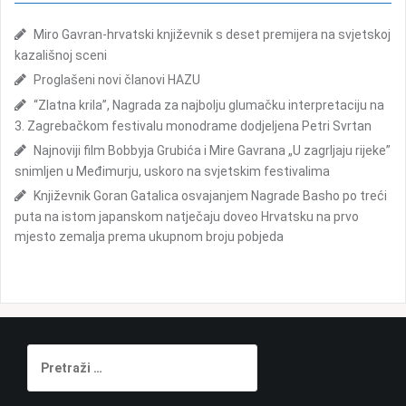
j
a
ž
Miro Gavran-hrvatski književnik s deset premijera na svjetskoj
a
i
kazališnoj sceni
o
:
Proglašeni novi članovi HAZU
b
“Zlatna krila”, Nagrada za najbolju glumačku interpretaciju na
3. Zagrebačkom festivalu monodrame dodjeljena Petri Svrtan
j
Najnoviji film Bobbyja Grubića i Mire Gavrana „U zagrljaju rijeke”
a
snimljen u Međimurju, uskoro na svjetskim festivalima
v
Književnik Goran Gatalica osvajanjem Nagrade Basho po treći
a
puta na istom japanskom natječaju doveo Hrvatsku na prvo
mjesto zemalja prema ukupnom broju pobjeda
P
r
e