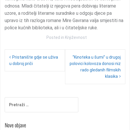
odnosa. Mladi čitatelji iz njegova pera dobivaju literarne
uzore, a roditelji literarne suradnike u odgoju djece pa
upravo iz tih razloga romane Mire Gavrana valja smjestiti na
police kućnih biblioteka, ali i u čitateljske ruke.
Posted in
Književnost
N
Pristanište gdje se uživa
“Kinoteka u šumi” u drugoj
u dobroj priči
polovici kolovoza donosi niz
a
rado gledanih filmskih
v
klasika
i
g
P
a
r
c
e
t
i
Nove objave
r