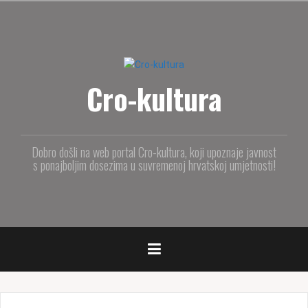
S
k
i
p
t
Cro-kultura
o
c
o
n
t
Dobro došli na web portal Cro-kultura, koji upoznaje javnost
e
s ponajboljim dosezima u suvremenoj hrvatskoj umjetnosti!
n
t