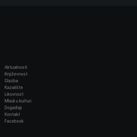
t
r
a
ž
i
:
Aktualnosti
Književnost
Glazba
Kazalište
Likovnost
Mladi u kulturi
Događaji
Kontakt
Facebook