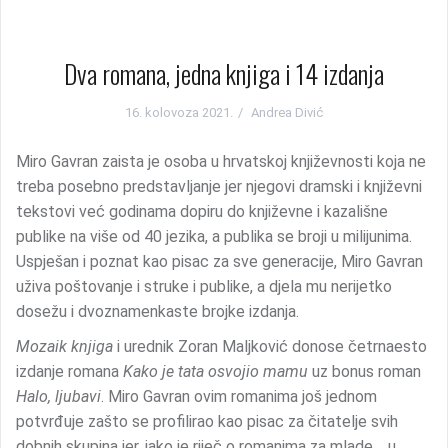
Dva romana, jedna knjiga i 14 izdanja
16. kolovoza 2021.
Andrea Divić
Miro Gavran zaista je osoba u hrvatskoj književnosti koja ne
treba posebno predstavljanje jer njegovi dramski i književni
tekstovi već godinama dopiru do književne i kazališne
publike na više od 40 jezika, a publika se broji u milijunima.
Uspješan i poznat kao pisac za sve generacije, Miro Gavran
uživa poštovanje i struke i publike, a djela mu nerijetko
dosežu i dvoznamenkaste brojke izdanja.
Mozaik knjiga
i urednik Zoran Maljković donose četrnaesto
izdanje romana
Kako je tata osvojio mamu
uz bonus roman
Halo, ljubavi
. Miro Gavran ovim romanima još jednom
potvrđuje zašto se profilirao kao pisac za čitatelje svih
dobnih skupina jer, iako je riječ o romanima za mlade, u