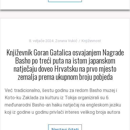
8. veljače 2024.
Zorana Vukić
Književnost
Književnik Goran Gatalica osvajanjem Nagrade
Basho po treći puta na istom japanskom
natječaju doveo Hrvatsku na prvo mjesto
zemalja prema ukupnom broju pobjeda
Već tradicionalno, šestu godinu za redom Basho muzej i
Koto-ku Zaklada za kulturu iz Tokija organizirali su 6.
međunarodni Basho-an haiku natječaj na engleskom jeziku
koji iz godine u godinu privlači interes velikog broja autora
Nastavi čitati