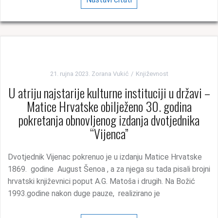
21. rujna 2023.
Zorana Vukić
Književnost
U atriju najstarije kulturne instituciji u državi –
Matice Hrvatske obilježeno 30. godina
pokretanja obnovljenog izdanja dvotjednika
“Vijenca”
Dvotjednik Vijenac pokrenuo je u izdanju Matice Hrvatske
1869. godine August Šenoa , a za njega su tada pisali brojni
hrvatski književnici poput A.G. Matoša i drugih. Na Božić
1993.godine nakon duge pauze, realizirano je