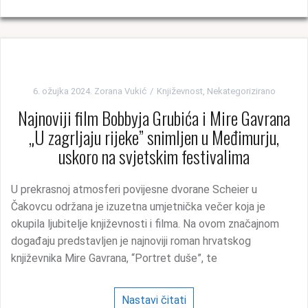
6. ožujka 2024.
Zorana Vukić
Književnost
,
Nekategorizirano
Najnoviji film Bobbyja Grubića i Mire Gavrana
„U zagrljaju rijeke” snimljen u Međimurju,
uskoro na svjetskim festivalima
U prekrasnoj atmosferi povijesne dvorane Scheier u
Čakovcu održana je izuzetna umjetnička večer koja je
okupila ljubitelje književnosti i filma. Na ovom značajnom
događaju predstavljen je najnoviji roman hrvatskog
književnika Mire Gavrana, “Portret duše”, te
Nastavi čitati