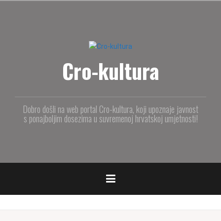
S
k
i
p
t
Cro-kultura
o
c
o
n
t
Dobro došli na web portal Cro-kultura, koji upoznaje javnost
e
s ponajboljim dosezima u suvremenoj hrvatskoj umjetnosti!
n
t