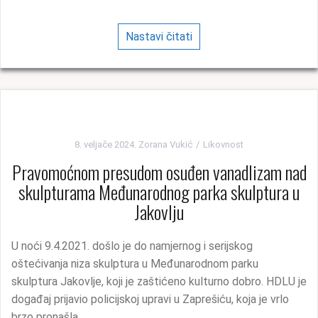
Nastavi čitati
8. veljače 2024.
Zorana Vukić
Likovnost
Pravomoćnom presudom osuđen vanadlizam nad
skulpturama Međunarodnog parka skulptura u
Jakovlju
U noći 9.4.2021. došlo je do namjernog i serijskog
oštećivanja niza skulptura u Međunarodnom parku
skulptura Jakovlje, koji je zaštićeno kulturno dobro. HDLU je
događaj prijavio policijskoj upravi u Zaprešiću, koja je vrlo
brzo pronašla