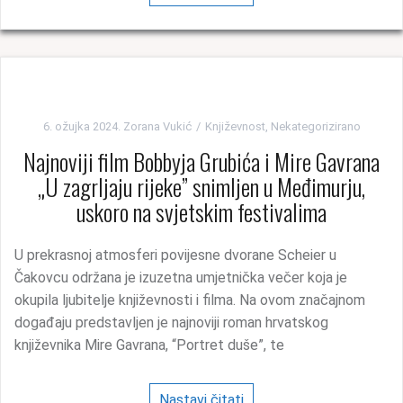
6. ožujka 2024.
Zorana Vukić
Književnost
,
Nekategorizirano
Najnoviji film Bobbyja Grubića i Mire Gavrana
„U zagrljaju rijeke” snimljen u Međimurju,
uskoro na svjetskim festivalima
U prekrasnoj atmosferi povijesne dvorane Scheier u
Čakovcu održana je izuzetna umjetnička večer koja je
okupila ljubitelje književnosti i filma. Na ovom značajnom
događaju predstavljen je najnoviji roman hrvatskog
književnika Mire Gavrana, “Portret duše”, te
Nastavi čitati