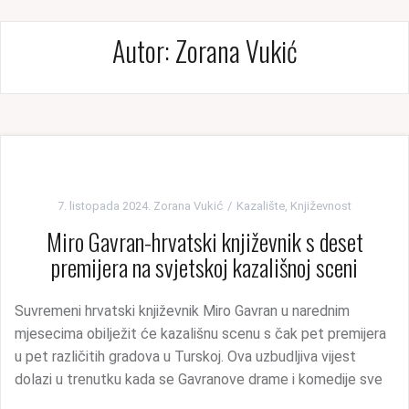
Autor:
Zorana Vukić
7. listopada 2024.
Zorana Vukić
Kazalište
,
Književnost
Miro Gavran-hrvatski književnik s deset
premijera na svjetskoj kazališnoj sceni
Suvremeni hrvatski književnik Miro Gavran u narednim
mjesecima obilježit će kazališnu scenu s čak pet premijera
u pet različitih gradova u Turskoj. Ova uzbudljiva vijest
dolazi u trenutku kada se Gavranove drame i komedije sve