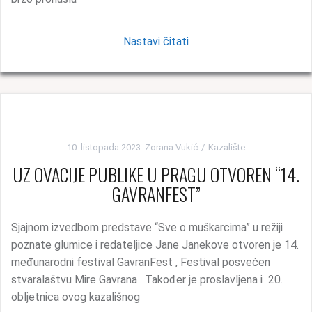
Nastavi čitati
10. listopada 2023.
Zorana Vukić
Kazalište
UZ OVACIJE PUBLIKE U PRAGU OTVOREN “14.
GAVRANFEST”
Sjajnom izvedbom predstave “Sve o muškarcima” u režiji
poznate glumice i redateljice Jane Janekove otvoren je 14.
međunarodni festival GavranFest , Festival posvećen
stvaralaštvu Mire Gavrana . Također je proslavljena i 20.
obljetnica ovog kazališnog