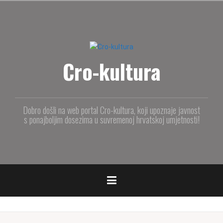
S
k
i
p
t
Cro-kultura
o
c
o
n
t
Dobro došli na web portal Cro-kultura, koji upoznaje javnost
e
s ponajboljim dosezima u suvremenoj hrvatskoj umjetnosti!
n
t