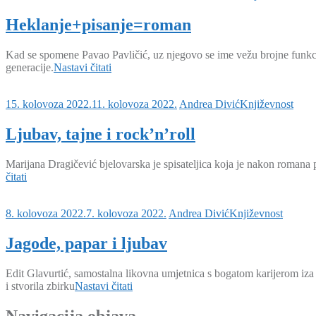
Heklanje+pisanje=roman
Kad se spomene Pavao Pavličić, uz njegovo se ime vežu brojne funkcije 
generacije.
Nastavi čitati
15. kolovoza 2022.
11. kolovoza 2022.
Andrea Divić
Književnost
Ljubav, tajne i rock’n’roll
Marijana Dragičević bjelovarska je spisateljica koja je nakon romana 
čitati
8. kolovoza 2022.
7. kolovoza 2022.
Andrea Divić
Književnost
Jagode, papar i ljubav
Edit Glavurtić, samostalna likovna umjetnica s bogatom karijerom iza se
i stvorila zbirku
Nastavi čitati
Navigacija objava