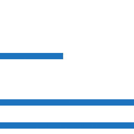
svjetskoj kazališnoj sceni
retaciju na 3. Zagrebačkom festivalu monodrame dodje
grljaju rijeke” snimljen u Međimurju, uskoro na svjet