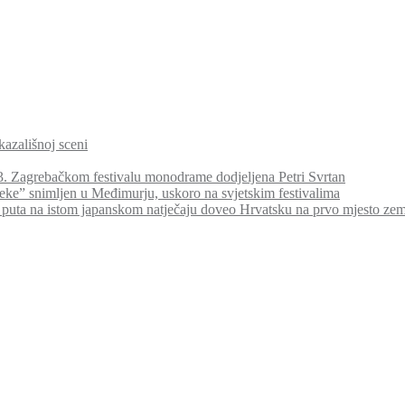
kazališnoj sceni
a 3. Zagrebačkom festivalu monodrame dodjeljena Petri Svrtan
jeke” snimljen u Međimurju, uskoro na svjetskim festivalima
 puta na istom japanskom natječaju doveo Hrvatsku na prvo mjesto ze