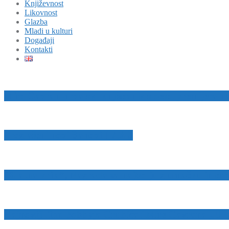
Književnost
Likovnost
Glazba
Mladi u kulturi
Događaji
Kontakti
Miro Gavran-hrvatski književnik s deset premijera na 
Proglašeni novi članovi HAZU
“Zlatna krila”, Nagrada za najbolju glumačku interp
Najnoviji film Bobbyja Grubića i Mire Gavrana „U za