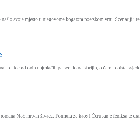
to našlo svoje mjesto u njegovome bogatom poetskom vrtu. Scenariji i reži
e
na“, dakle od onih najmlađih pa sve do najstarijih, o čemu doista svjedoč
tri romana Noć mrtvih živaca, Formula za kaos i Čerupanje feniksa te dra