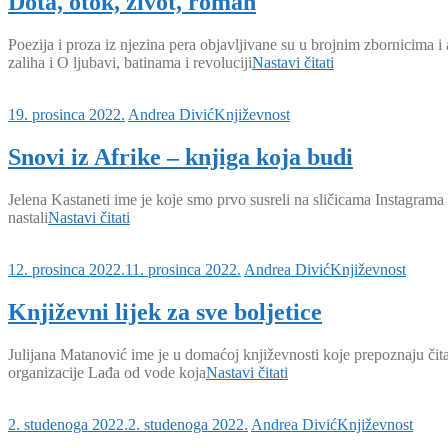
Dota, otok, život, roman
Poezija i proza iz njezina pera objavljivane su u brojnim zbornicima
zaliha i O ljubavi, batinama i revoluciji
Nastavi čitati
19. prosinca 2022.
Andrea Divić
Književnost
Snovi iz Afrike – knjiga koja budi
Jelena Kastaneti ime je koje smo prvo susreli na sličicama Instagrama 
nastali
Nastavi čitati
12. prosinca 2022.
11. prosinca 2022.
Andrea Divić
Književnost
Književni lijek za sve boljetice
Julijana Matanović ime je u domaćoj književnosti koje prepoznaju čitat
organizacije Lađa od vode koja
Nastavi čitati
2. studenoga 2022.
2. studenoga 2022.
Andrea Divić
Književnost