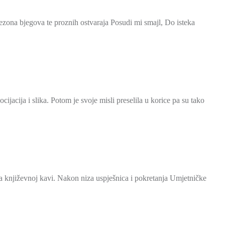
ezona bjegova te proznih ostvaraja Posudi mi smajl, Do isteka
jacija i slika. Potom je svoje misli preselila u korice pa su tako
 na književnoj kavi. Nakon niza uspješnica i pokretanja Umjetničke