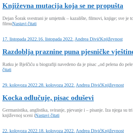
Književna mutacija koja se ne propušta
Dejan Šorak svestrani je umjetnik – kazalište, filmovi, knjige; sve je 
filmu
Nastavi čitati
17. listopada 2022.
16. listopada 2022.
Andrea Divić
Književnost
Razdoblja praznine puna pjesničke vještin
Ratku je Bjelčiću u biografiji navedeno da je pisac „od pelena do pele
čitati
29. kolovoza 2022.
28. kolovoza 2022.
Andrea Divić
Književnost
Kocka odlučuje, pisac oduševi
Germanistika, anglistika, sviranje, pjevanje i – pisanje. Iza njega su 
književnoj sceni i
Nastavi čitati
22. kolovoza 2022.
18. kolovoza 2022.
Andrea Divić
Književnost