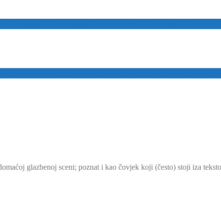
o po treći puta na istom japanskom natječaju doveo
u to sve mnogostruki mitovi mode koji postoje: “Moda 
maćoj glazbenoj sceni; poznat i kao čovjek koji (često) stoji iza tek