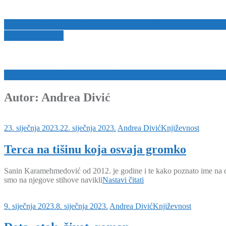
Književnik Goran Gatalica osvajanjem Nagrade Bash
broju pobjeda
Izložbom “Mit mode” Dimitrije Popović otkriva koji s
Autor:
Andrea Divić
23. siječnja 2023.
22. siječnja 2023.
Andrea Divić
Književnost
Terca na tišinu koja osvaja gromko
Sanin Karamehmedović od 2012. je godine i te kako poznato ime na do
smo na njegove stihove navikli
Nastavi čitati
9. siječnja 2023.
8. siječnja 2023.
Andrea Divić
Književnost