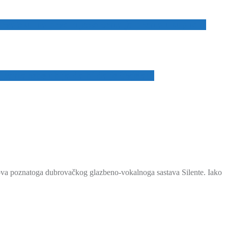
 Hrvatsku na prvo mjesto zemalja prema ukupnom
sama sebe ubija da bi dalje živjela!”
stova poznatoga dubrovačkog glazbeno-vokalnoga sastava Silente. Iako