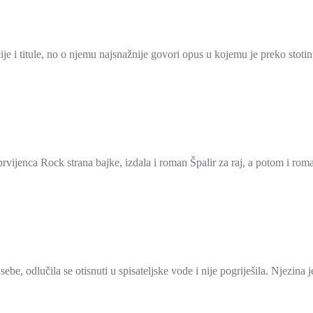
i titule, no o njemu najsnažnije govori opus u kojemu je preko stotinu 
prvijenca Rock strana bajke, izdala i roman Špalir za raj, a potom i ro
be, odlučila se otisnuti u spisateljske vode i nije pogriješila. Njezina 