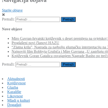
Starije objave
Pretraži:
Nove objave
Miro Gavran-hrvatski književnik s deset premijera na svjetskoj 
Proglašeni novi članovi HAZU
“Zlatna krila”, Nagrada za najbolju glumačku interpretaciju n
Najnoviji film Bobbyja Grubića i Mire Gavrana „U zagrljaju ri
Književnik Goran Gatalica osvajanjem Nagrade Basho po treći
Pretraži:
Aktualnosti
Književnost
Glazba
Kazalište
Likovnost
Mladi u kulturi
Događaji