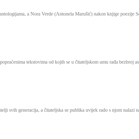
 i antologijama, a Nora Verde (Antonela Marušić) nakon knjige poezije S
popraćenima tekstovima od kojih se u čitateljskom umu rađa bezbroj asoci
elji svih generacija, a čitateljska se publika uvijek rado s njom nalazi