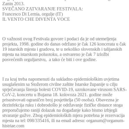
Zanin 2013.
SVEČANO ZATVARANJE FESTIVALA:
Francesco Di Lernia, orgulje (IT)
IL VENTO CHE DIVENTA VOCE
O važnosti ovog Festivala govore i podaci da je od utemeljenja
projekta, 1998. godine do danas održano je čak 126 koncerata u čak
19 istarskih mjesta i gradova, te u nekoliko slovenskih i talijanskih
mjesta na istarskom poluotoku, a ostvareno je čak 7 izložbi
posvećenih orguljarstvu, a tako će biti i ove godine.
I za kraj treba napomenuti da sukladno epidemiološkim uvjetima
usuglašenim sa Stožerom civilne zaštite Istarske županije u cilju
sprječavanja širenja bolesti COVID-19, uzrokovane virusom SARS-
CoV-2, koncertu u Bujama 18. kolovoza 2021. godine može
prisustvovati ograničen broj posjetitelja (50 osoba). Obavezna je
dezinfekcija ruku i dobrodošlo je održavanje fizičke distance stoga
preporučujemo raniji dolazak na događanje kako bismo izbjegli
stvaranje gužve. Zbog epidemioloških mjera potrebna je rezervacija
mjesta na tel: 098/335416, ili na email adresu: organum@organum-
histriae.com