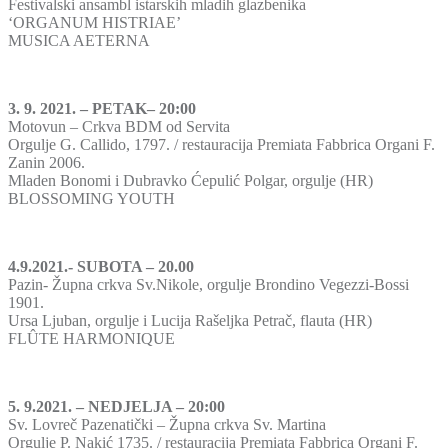
Festivalski ansambl istarskih mladih glazbenika
‘ORGANUM HISTRIAE’
MUSICA AETERNA
3. 9. 2021. – PETAK– 20:00
Motovun – Crkva BDM od Servita
Orgulje G. Callido, 1797. / restauracija Premiata Fabbrica Organi F.
Zanin 2006.
Mladen Bonomi i Dubravko Ćepulić Polgar, orgulje (HR)
BLOSSOMING YOUTH
4.9.2021.- SUBOTA – 20.00
Pazin- Župna crkva Sv.Nikole, orgulje Brondino Vegezzi-Bossi
1901.
Ursa Ljuban, orgulje i Lucija Rašeljka Petrač, flauta (HR)
FLÛTE HARMONIQUE
5. 9.2021. – NEDJELJA – 20:00
Sv. Lovreč Pazenatički – Župna crkva Sv. Martina
Orgulje P. Nakić 1735. / restauracija Premiata Fabbrica Organi F.