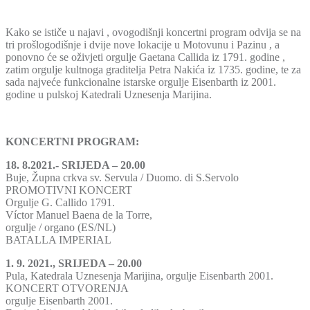
Kako se ističe u najavi , ovogodišnji koncertni program odvija se na
tri prošlogodišnje i dvije nove lokacije u Motovunu i Pazinu , a
ponovno će se oživjeti orgulje Gaetana Callida iz 1791. godine ,
zatim orgulje kultnoga graditelja Petra Nakića iz 1735. godine, te za
sada najveće funkcionalne istarske orgulje Eisenbarth iz 2001.
godine u pulskoj Katedrali Uznesenja Marijina.
KONCERTNI PROGRAM:
18. 8.2021.- SRIJEDA – 20.00
Buje, Župna crkva sv. Servula / Duomo. di S.Servolo
PROMOTIVNI KONCERT
Orgulje G. Callido 1791.
Víctor Manuel Baena de la Torre,
orgulje / organo (ES/NL)
BATALLA IMPERIAL
1. 9. 2021., SRIJEDA – 20.00
Pula, Katedrala Uznesenja Marijina, orgulje Eisenbarth 2001.
KONCERT OTVORENJA
orgulje Eisenbarth 2001.