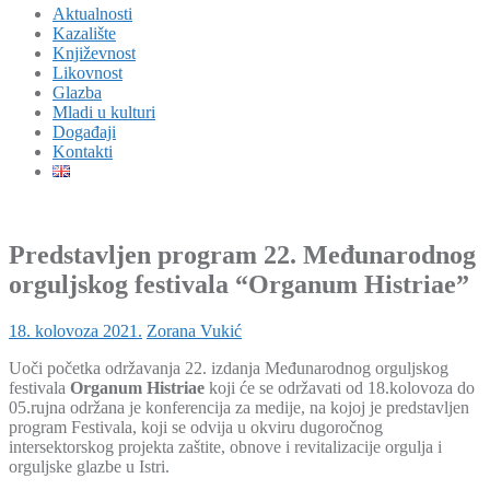
Aktualnosti
Kazalište
Književnost
Likovnost
Glazba
Mladi u kulturi
Događaji
Kontakti
Predstavljen program 22. Međunarodnog
orguljskog festivala “Organum Histriae”
18. kolovoza 2021.
Zorana Vukić
Uoči početka održavanja 22. izdanja Međunarodnog orguljskog
festivala
Organum Histriae
koji će se održavati od 18.kolovoza do
05.rujna održana je konferencija za medije, na kojoj je predstavljen
program Festivala, koji se odvija u okviru dugoročnog
intersektorskog projekta zaštite, obnove i revitalizacije orgulja i
orguljske glazbe u Istri.