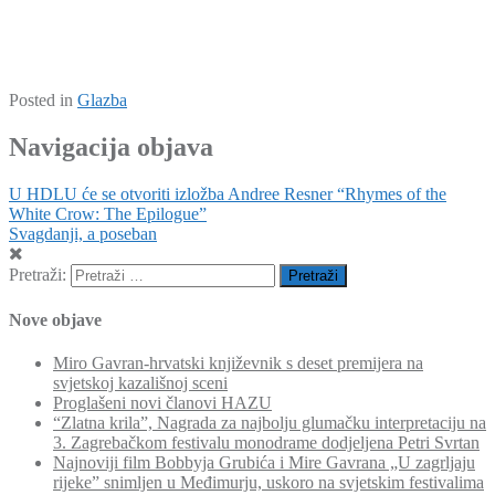
Posted in
Glazba
Navigacija objava
U HDLU će se otvoriti izložba Andree Resner “Rhymes of the
White Crow: The Epilogue”
Svagdanji, a poseban
Pretraži:
Nove objave
Miro Gavran-hrvatski književnik s deset premijera na
svjetskoj kazališnoj sceni
Proglašeni novi članovi HAZU
“Zlatna krila”, Nagrada za najbolju glumačku interpretaciju na
3. Zagrebačkom festivalu monodrame dodjeljena Petri Svrtan
Najnoviji film Bobbyja Grubića i Mire Gavrana „U zagrljaju
rijeke” snimljen u Međimurju, uskoro na svjetskim festivalima