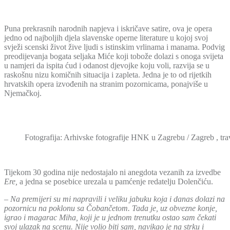
Puna prekrasnih narodnih napjeva i iskričave satire, ova je opera
jedno od najboljih djela slavenske operne literature u kojoj svoj
svježi scenski život žive ljudi s istinskim vrlinama i manama. Podvig
preodijevanja bogata seljaka Miće koji tobože dolazi s onoga svijeta
u namjeri da ispita ćud i odanost djevojke koju voli, razvija se u
raskošnu nizu komičnih situacija i zapleta. Jedna je to od rijetkih
hrvatskih opera izvođenih na stranim pozornicama, ponajviše u
Njemačkoj.
Fotografija: Arhivske fotografije HNK u Zagrebu / Zagreb , tra
Tijekom 30 godina nije nedostajalo ni anegdota vezanih za izvedbe
Ere,
a jedna se posebice urezala u pamćenje redatelju Dolenčiću.
–
Na premijeri su mi napravili i veliku jabuku koja i danas dolazi na
pozornicu na poklonu sa Čobančetom. Tada je, uz obvezne konje,
igrao i magarac Miha, koji je u jednom trenutku ostao sam čekati
svoj ulazak na scenu. Nije volio biti sam, navikao je na strku i