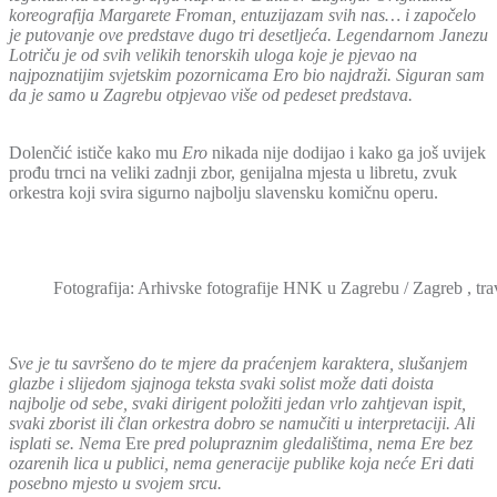
koreografija Margarete Froman, entuzijazam svih nas… i započelo
je putovanje ove predstave dugo tri desetljeća. Legendarnom Janezu
Lotriču je od svih velikih tenorskih uloga koje je pjevao na
najpoznatijim svjetskim pozornicama Ero bio najdraži. Siguran sam
da je samo u Zagrebu otpjevao više od pedeset predstava.
Dolenčić ističe kako mu
Ero
nikada nije dodijao i kako ga još uvijek
prođu trnci na veliki zadnji zbor, genijalna mjesta u libretu, zvuk
orkestra koji svira sigurno najbolju slavensku komičnu operu.
Fotografija: Arhivske fotografije HNK u Zagrebu / Zagreb , tra
Sve je tu savršeno do te mjere da praćenjem karaktera, slušanjem
glazbe i slijedom sjajnoga teksta svaki solist može dati doista
najbolje od sebe, svaki dirigent položiti jedan vrlo zahtjevan ispit,
svaki zborist ili član orkestra dobro se namučiti u interpretaciji. Ali
isplati se. Nema
Ere
pred polupraznim gledalištima, nema Ere bez
ozarenih lica u publici, nema generacije publike koja neće Eri dati
posebno mjesto u svojem srcu.