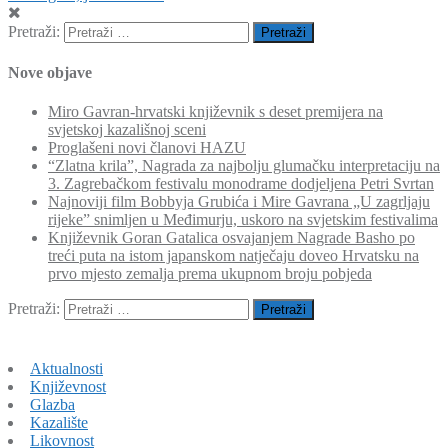
Pretraži:
Nove objave
Miro Gavran-hrvatski književnik s deset premijera na
svjetskoj kazališnoj sceni
Proglašeni novi članovi HAZU
“Zlatna krila”, Nagrada za najbolju glumačku interpretaciju na
3. Zagrebačkom festivalu monodrame dodjeljena Petri Svrtan
Najnoviji film Bobbyja Grubića i Mire Gavrana „U zagrljaju
rijeke” snimljen u Međimurju, uskoro na svjetskim festivalima
Književnik Goran Gatalica osvajanjem Nagrade Basho po
treći puta na istom japanskom natječaju doveo Hrvatsku na
prvo mjesto zemalja prema ukupnom broju pobjeda
Pretraži:
Aktualnosti
Književnost
Glazba
Kazalište
Likovnost