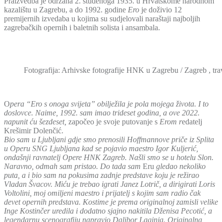
Praizvedba je održana 2. studenoga 1935. u Hrvatskome narodnom
kazalištu u Zagrebu, a do 1992. godine
Ero
je doživio 12
premijernih izvedaba u kojima su sudjelovali naraštaji najboljih
zagrebačkih opernih i baletnih solista i ansambala.
Fotografija: Arhivske fotografije HNK u Zagrebu / Zagreb , tra
O
pera “Ero s onoga svijeta” obilježila je pola mojega života. I to
doslovce. Naime, 1992. sam imao trideset godina, a ove 2022.
napunit ću šezdeset,
započeo je svoje putovanje s
Erom r
edatelj
Krešimir Dolenčić.
Bio sam u Ljubljani gdje smo prenosili Hoffmannove priče iz Splita
u Operu SNG Ljubljana kad se pojavio maestro Igor Kuljerić,
ondašnji ravnatelj Opere HNK Zagreb. Našli smo se u hotelu Slon.
Naravno, odmah sam pristao. Do tada sam
Eru
gledao nekoliko
puta, a i bio sam na pokusima zadnje predstave koju je režirao
Vladan Švacov. Miću je trebao igrati Janez Lotrič, a dirigirati Loris
Voltolini, moj omiljeni maestro i prijatelj s kojim sam radio čak
devet opernih predstava. Kostime je prema originalnoj zamisli velike
Inge Kostinčer uredila i dodatno sjajno nakitila Dženisa Pecotić, a
legendarnu scenografiju napravio Dalibor Laginja. Originalna