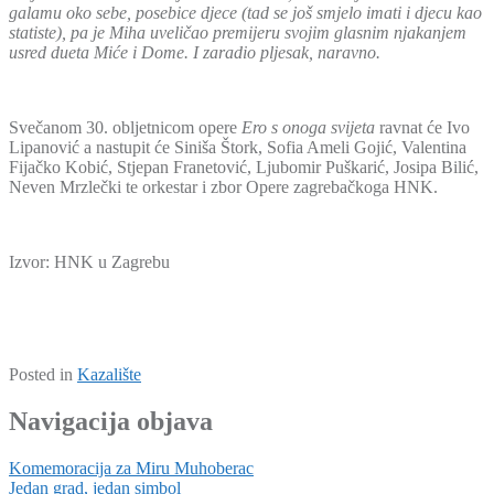
galamu oko sebe, posebice djece (tad se još smjelo imati i djecu kao
statiste), pa je Miha uveličao premijeru svojim glasnim njakanjem
usred dueta Miće i Dome. I zaradio pljesak, naravno.
Svečanom 30. obljetnicom opere
Ero s onoga svijeta
ravnat će Ivo
Lipanović a nastupit će Siniša Štork, Sofia Ameli Gojić, Valentina
Fijačko Kobić, Stjepan Franetović, Ljubomir Puškarić, Josipa Bilić,
Neven Mrzlečki te orkestar i zbor Opere zagrebačkoga HNK.
Izvor: HNK u Zagrebu
Posted in
Kazalište
Navigacija objava
Komemoracija za Miru Muhoberac
Jedan grad, jedan simbol