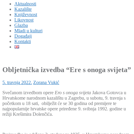
Aktualnosti
Kazalište
Književnost
Likovnost
Glazba
Mladi u kulturi
Događaji
Kontakti
Obljetnička izvedba “Ere s onoga svijeta”
5. travnja 2022.
Zorana Vukić
Svečanom izvedbom opere
Ero s onoga svijeta
Jakova Gotovca u
Hrvatskome narodnom kazalištu u Zagrebu, u subotu, 9. travnja s
početkom u 18 sati, obilježit će se 30 godina od premijere te
najpopularnije hrvatske opere priređene 9. svibnja 1992. godine u
režiji Krešimira Dolenčića.