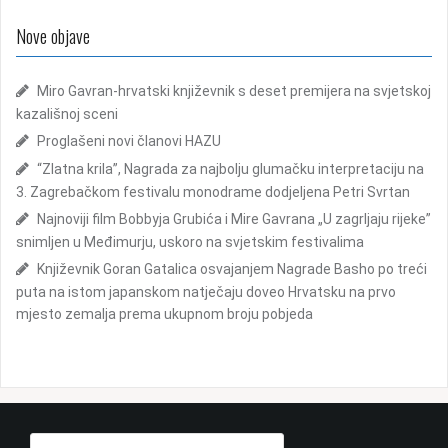
c
t
i
Nove objave
r
j
a
ž
Miro Gavran-hrvatski književnik s deset premijera na svjetskoj
a
i
kazališnoj sceni
o
:
Proglašeni novi članovi HAZU
b
“Zlatna krila”, Nagrada za najbolju glumačku interpretaciju na
3. Zagrebačkom festivalu monodrame dodjeljena Petri Svrtan
j
Najnoviji film Bobbyja Grubića i Mire Gavrana „U zagrljaju rijeke”
a
snimljen u Međimurju, uskoro na svjetskim festivalima
v
Književnik Goran Gatalica osvajanjem Nagrade Basho po treći
a
puta na istom japanskom natječaju doveo Hrvatsku na prvo
mjesto zemalja prema ukupnom broju pobjeda
P