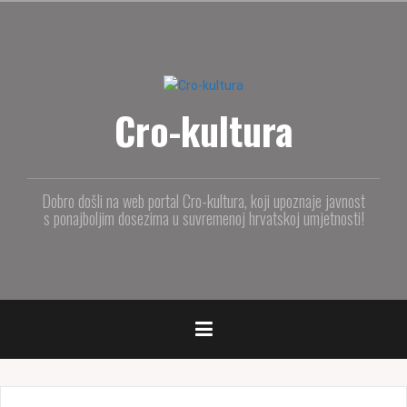
S
k
i
p
t
Cro-kultura
o
c
o
n
t
Dobro došli na web portal Cro-kultura, koji upoznaje javnost
e
s ponajboljim dosezima u suvremenoj hrvatskoj umjetnosti!
n
t