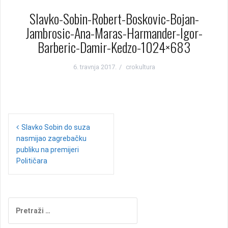
Slavko-Sobin-Robert-Boskovic-Bojan-
Jambrosic-Ana-Maras-Harmander-Igor-
Barberic-Damir-Kedzo-1024×683
6. travnja 2017.
crokultura
N
Slavko Sobin do suza
nasmijao zagrebačku
a
publiku na premijeri
v
Političara
i
g
P
a
r
e