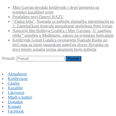
Miro Gavran-hrvatski književnik s deset premijera na
svjetskoj kazališnoj sceni
Proglašeni novi članovi HAZU
“Zlatna krila”, Nagrada za najbolju glumačku interpretaciju na
3. Zagrebačkom festivalu monodrame dodjeljena Petri Svrtan
Najnoviji film Bobbyja Grubića i Mire Gavrana „U zagrljaju
rijeke” snimljen u Međimurju, uskoro na svjetskim festivalima
Književnik Goran Gatalica osvajanjem Nagrade Basho po
treći puta na istom japanskom natječaju doveo Hrvatsku na
prvo mjesto zemalja prema ukupnom broju pobjeda
Pretraži:
Aktualnosti
Književnost
Glazba
Kazalište
Likovnost
Mladi u kulturi
Događaji
Kontakt
Facebook