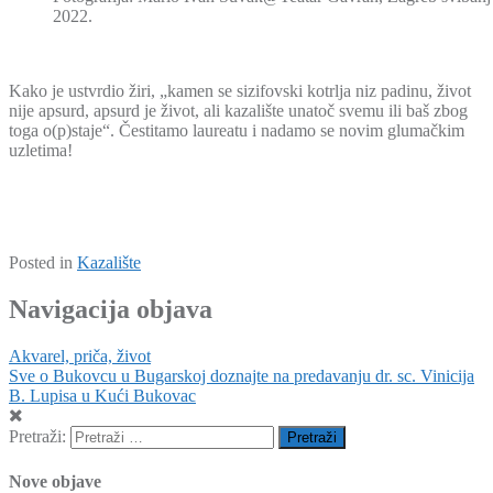
2022.
Kako je ustvrdio žiri, „kamen se sizifovski kotrlja niz padinu, život
nije apsurd, apsurd je život, ali kazalište unatoč svemu ili baš zbog
toga o(p)staje“. Čestitamo laureatu i nadamo se novim glumačkim
uzletima!
Posted in
Kazalište
Navigacija objava
Akvarel, priča, život
Sve o Bukovcu u Bugarskoj doznajte na predavanju dr. sc. Vinicija
B. Lupisa u Kući Bukovac
Pretraži:
Nove objave