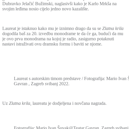
Dubravko Jelačić Bužimski, naglasivši kako je Karlo Mrkša na
svojim leđima nosio cijelo jedno novo kazalište.
Laureat je istaknuo kako mu je iznimno drago da su se
Zlatna krila
dogodila baš za 20. izvedbu monodrame te da će ga, budući da mu
je ovo prva monodrama na kojoj je radio, zasigurno potaknuti
nastavi istraživati ovu dramsku formu i baviti se njome.
Laureat s autorskim timom predstave / Fotografija: Mario Ivan
Gavran , Zagreb svibanj 2022.
Uz
Zlatna krila,
laureatu je dodjeljena i novčana nagrada.
Fotografija: Mario Ivan Šuvak@Teatar Gavran, Zagreb svibanj