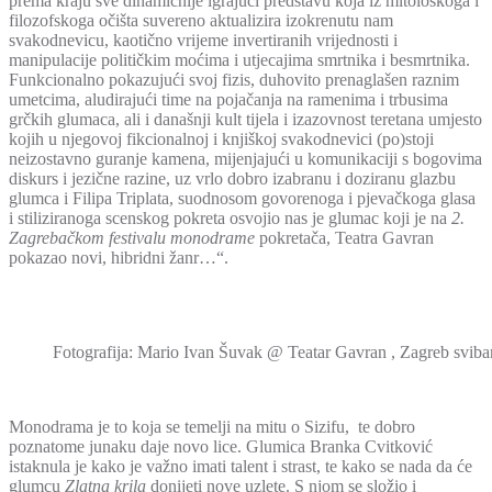
prema kraju sve dinamičnije igrajući predstavu koja iz mitološkoga i
filozofskoga očišta suvereno aktualizira izokrenutu nam
svakodnevicu, kaotično vrijeme invertiranih vrijednosti i
manipulacije političkim moćima i utjecajima smrtnika i besmrtnika.
Funkcionalno pokazujući svoj fizis, duhovito prenaglašen raznim
umetcima, aludirajući time na pojačanja na ramenima i trbusima
grčkih glumaca, ali i današnji kult tijela i izazovnost teretana umjesto
kojih u njegovoj fikcionalnoj i knjiškoj svakodnevici (po)stoji
neizostavno guranje kamena, mijenjajući u komunikaciji s bogovima
diskurs i jezične razine, uz vrlo dobro izabranu i doziranu glazbu
glumca i Filipa Triplata, suodnosom govorenoga i pjevačkoga glasa
i stiliziranoga scenskog pokreta osvojio nas je glumac koji je na
2.
Zagrebačkom festivalu monodrame
pokretača, Teatra Gavran
pokazao novi, hibridni žanr…“.
Fotografija: Mario Ivan Šuvak @ Teatar Gavran , Zagreb sviba
Monodrama je to koja se temelji na mitu o Sizifu, te dobro
poznatome junaku daje novo lice. Glumica Branka Cvitković
istaknula je kako je važno imati talent i strast, te kako se nada da će
glumcu
Zlatna krila
donijeti nove uzlete. S njom se složio i