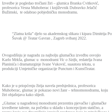
Izvedbe je pogledao tročlani žiri – glumica Branka Cvitković,
profesorica Vesna Muhoberac i književnik Dubravko Jelačić
Bužimski, te odabrao pobjedničku monodramu.
“Zlatna krila” djelo su akademskog slikara i kipara Dimitrija Po
Šuvak @ Teatar Gavran , Zagreb svibanj 2022.
Ovogodišnju je nagradu za najbolju glumačku izvedbu osvojio
Karlo Mrkša, glumac u monodrami
Vic o Sizifu,
redatelja Ivana
Planinića i dramaturginje Ivane Vuković, suautora teksta, u
produkciji Umjetničke organizacije Punctum i KunstTeatar.
Kako je u priopćenju žirija navela predsjednica, profesorica
Muhoberac, glumac je pokazao novi žanr – tehnomonodramu, koju
žiri objašnjava kako slijedi.
„Glumac u nagrađenoj monodrami prezentira pjevačke i glumačke
izvedbene talente, na početku u skladu s koncepcijom statično, a