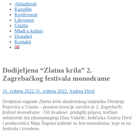
Aktualnosti
Kazalište
Književnost
Likovnost
Glazba
Mladi u kulturi
Događaji
Kontakti
Dodijeljena “Zlatna krila” 2.
Zagrebačkog festivala monodrame
31. svibnja 2022.
31. svibnja 2022.
Andrea Divić
Dodjelom nagrade
Zlatna krila
akademskog umjetnika Dimitrija
Popovića u Urania – prostoru kreacije završen je
2. Zagrebački
festival monodrame
. Od dvadeset pristiglih prijava, tročlani
selektorski tim (dramaturginja Dina Vukelić, kritičarka Andrea Divić
i producentica Maja Šegota) izabrale su šest monodrama, koje su na
festivalu i izvedene.