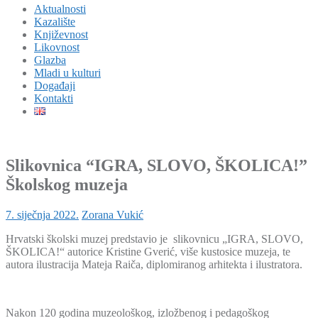
Aktualnosti
Kazalište
Književnost
Likovnost
Glazba
Mladi u kulturi
Događaji
Kontakti
Slikovnica “IGRA, SLOVO, ŠKOLICA!”
Školskog muzeja
7. siječnja 2022.
Zorana Vukić
Hrvatski školski muzej predstavio je slikovnicu „IGRA, SLOVO,
ŠKOLICA!“ autorice Kristine Gverić, više kustosice muzeja, te
autora ilustracija Mateja Raiča, diplomiranog arhitekta i ilustratora.
Nakon 120 godina muzeološkog, izložbenog i pedagoškog