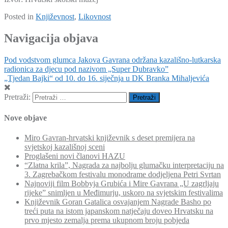
Posted in
Književnost
,
Likovnost
Navigacija objava
Pod vodstvom glumca Jakova Gavrana održana kazališno-lutkarska
radionica za djecu pod nazivom „Super Dubravko”
„Tjedan Bajki“ od 10. do 16. siječnja u DK Branka Mihaljevića
Pretraži:
Nove objave
Miro Gavran-hrvatski književnik s deset premijera na
svjetskoj kazališnoj sceni
Proglašeni novi članovi HAZU
“Zlatna krila”, Nagrada za najbolju glumačku interpretaciju na
3. Zagrebačkom festivalu monodrame dodjeljena Petri Svrtan
Najnoviji film Bobbyja Grubića i Mire Gavrana „U zagrljaju
rijeke” snimljen u Međimurju, uskoro na svjetskim festivalima
Književnik Goran Gatalica osvajanjem Nagrade Basho po
treći puta na istom japanskom natječaju doveo Hrvatsku na
prvo mjesto zemalja prema ukupnom broju pobjeda