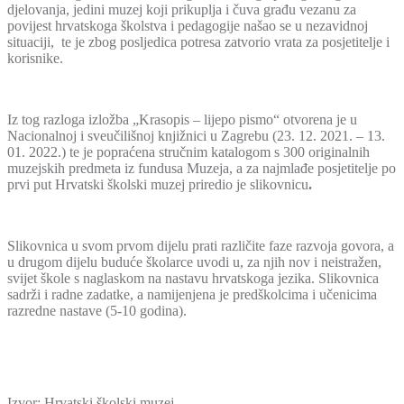
djelovanja, jedini muzej koji prikuplja i čuva građu vezanu za
povijest hrvatskoga školstva i pedagogije našao se u nezavidnoj
situaciji, te je zbog posljedica potresa zatvorio vrata za posjetitelje i
korisnike.
Iz tog razloga izložba „Krasopis – lijepo pismo“ otvorena je u
Nacionalnoj i sveučilišnoj knjižnici u Zagrebu (23. 12. 2021. – 13.
01. 2022.) te je popraćena stručnim katalogom s 300 originalnih
muzejskih predmeta iz fundusa Muzeja, a za najmlađe posjetitelje po
prvi put Hrvatski školski muzej priredio je slikovnicu
.
Slikovnica u svom prvom dijelu prati različite faze razvoja govora, a
u drugom dijelu buduće školarce uvodi u, za njih nov i neistražen,
svijet škole s naglaskom na nastavu hrvatskoga jezika. Slikovnica
sadrži i radne zadatke, a namijenjena je predškolcima i učenicima
razredne nastave (5-10 godina).
Izvor: Hrvatski školski muzej