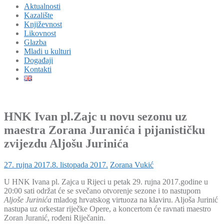
Aktualnosti
Kazalište
Književnost
Likovnost
Glazba
Mladi u kulturi
Događaji
Kontakti
HNK Ivan pl.Zajc u novu sezonu uz
maestra Zorana Juranića i pijanističku
zvijezdu Aljošu Jurinića
27. rujna 2017.
8. listopada 2017.
Zorana Vukić
U HNK Ivana pl. Zajca u Rijeci u petak 29. rujna 2017.godine u
20:00 sati održat će se svečano otvorenje sezone i to nastupom
Aljoše Jurinića
mladog hrvatskog virtuoza na klaviru. Aljoša Jurinić
nastupa uz orkestar riječke Opere, a koncertom će ravnati maestro
Zoran Juranić, rođeni Riječanin.