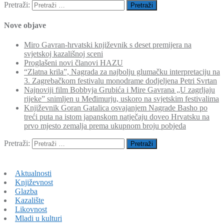
Pretraži:
Nove objave
Miro Gavran-hrvatski književnik s deset premijera na
svjetskoj kazališnoj sceni
Proglašeni novi članovi HAZU
“Zlatna krila”, Nagrada za najbolju glumačku interpretaciju na
3. Zagrebačkom festivalu monodrame dodjeljena Petri Svrtan
Najnoviji film Bobbyja Grubića i Mire Gavrana „U zagrljaju
rijeke” snimljen u Međimurju, uskoro na svjetskim festivalima
Književnik Goran Gatalica osvajanjem Nagrade Basho po
treći puta na istom japanskom natječaju doveo Hrvatsku na
prvo mjesto zemalja prema ukupnom broju pobjeda
Pretraži:
Aktualnosti
Književnost
Glazba
Kazalište
Likovnost
Mladi u kulturi