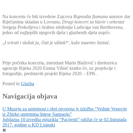
Na koncertu će biti izvedene Zajcova
Rapsodia fiumana
autorov dar
Riječanima skladan u Lovranu,
Drugi koncert za klavir i orkestar
Sergeja Prokofjeva i
Sedma simfonija
Ludwiga van Beethovena,
jedno od najljepših njegovih djela i glazbenih djela uopće.
„
I svirati i slušati ju, čisti je užitak!
“, kaže maestro Jurinić.
Prije početka koncerta, intendant Marin Blažević i direktorica
agencije Rijeka 2020 Emina Višnić kratko će, uz projekcije i
fotografije, predstaviti projekt Rijeka 2020 – EPK.
Posted in
Glazba
Navigacija objava
U Muzeju za umjetnost i obrt otvorena je izložba “Vedute Venecije
iz Zbirke umjetnina Intese Sanpaolo”
Jubilarna 10.izvedba mjuzikla “Pacijenti” održat će se 02.listopada
2017. godine u KD Lisinski