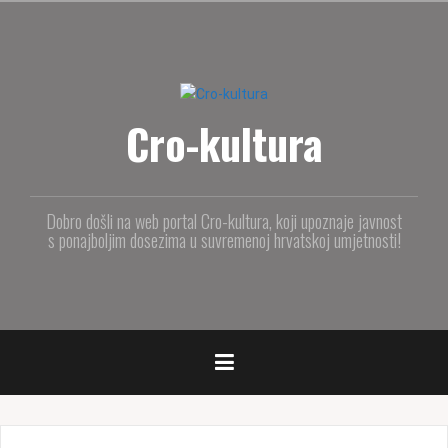
S
k
i
p
t
Cro-kultura
o
c
o
n
t
Dobro došli na web portal Cro-kultura, koji upoznaje javnost
e
s ponajboljim dosezima u suvremenoj hrvatskoj umjetnosti!
n
t