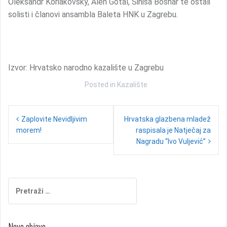
Oleksandr Koriakovsky, Alen Gotal, Siniša Bosnar te ostali
solisti i članovi ansambla Baleta HNK u Zagrebu.
Izvor: Hrvatsko narodno kazalište u Zagrebu
Posted in
Kazalište
N
Zaplovite Nevidljivim
Hrvatska glazbena mladež
morem!
raspisala je Natječaj za
a
Nagradu “Ivo Vuljević”
v
i
g
P
r
a
e
c
t
Nove objave