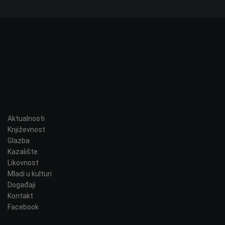
e
t
r
a
ž
i
:
Aktualnosti
Književnost
Glazba
Kazalište
Likovnost
Mladi u kulturi
Događaji
Kontakt
Facebook