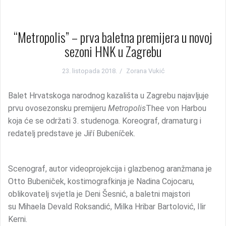
“Metropolis” – prva baletna premijera u novoj
sezoni HNK u Zagrebu
23. listopada 2018.
Zorana Vukić
Balet Hrvatskoga narodnog kazališta u Zagrebu najavljuje
prvu ovosezonsku premijeru
Metropolis
Thee von Harbou
koja će se održati 3. studenoga. Koreograf, dramaturg i
redatelj predstave je Jiří Bubeníček.
Scenograf, autor videoprojekcija i glazbenog aranžmana je
Otto Bubeniček, kostimografkinja je Nadina Cojocaru,
oblikovatelj svjetla je Deni Šesnić, a baletni majstori
su Mihaela Devald Roksandić, Milka Hribar Bartolović, Ilir
Kerni.