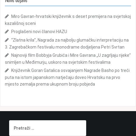
r
i
a
j
ž
Miro Gavran-hrvatski književnik s deset premijera na svjetskoj
i
kazališnoj sceni
a
:
Proglašeni novi članovi HAZU
o
“Zlatna krila”, Nagrada za najbolju glumačku interpretaciju na
b
3. Zagrebačkom festivalu monodrame dodjeljena Petri Svrtan
j
Najnoviji film Bobbyja Grubića i Mire Gavrana „U zagrljaju rijeke”
snimljen u Međimurju, uskoro na svjetskim festivalima
a
Književnik Goran Gatalica osvajanjem Nagrade Basho po treći
v
puta na istom japanskom natječaju doveo Hrvatsku na prvo
a
mjesto zemalja prema ukupnom broju pobjeda
P
r