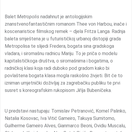
Balet
Metropolis
nadahnut je antologijskim
znanstvenofantastičnim romanom Thee von Harbou, inače i
koscenaristice filmskog remek – djela Fritza Langa. Radnja
baleta smještena je u futurističkoj urbanoj distopiji grada
Metropolisa te slijedi Fredera, bogata sina gradskoga
vladara, i siromašnu radnicu Mariju. To je priča o modelu
kapitalističkoga društva, o siromašnima i bogatima, o
radničkoj klasi koja radi duboko pod gradom kako bi
povlaštena bogata klasa mogla raskošno živjeti. Bit će to
izniman umjetnički doživljaj za zagrebačku publiku te prvi
susret s koreografskim rukopisom Jiříja Bubeníčeka.
U predstavi nastupaju: Tomislav Petranović, Kornel Palinko,
Natalia Kosovac, Iva Vitić Gameiro, Takuya Sumitomo,
Guilherme Gameiro Alves, Gianmarco Beoni, Ovidiu Muscalu,